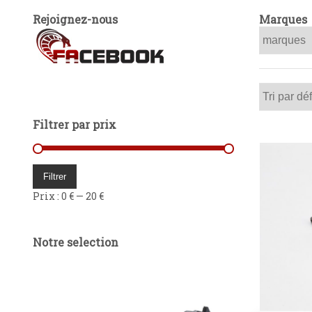
Rejoignez-nous
Marques
Filtrer par prix
Prix
Prix
min
max
Filtrer
Prix :
0 €
—
20 €
Notre selection