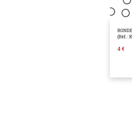
RONDE
(Réf. :
4
€