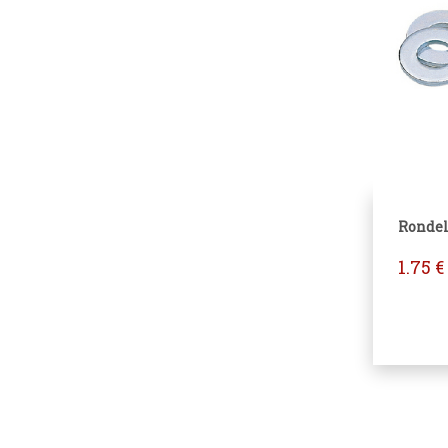
Rondell
1.75
€