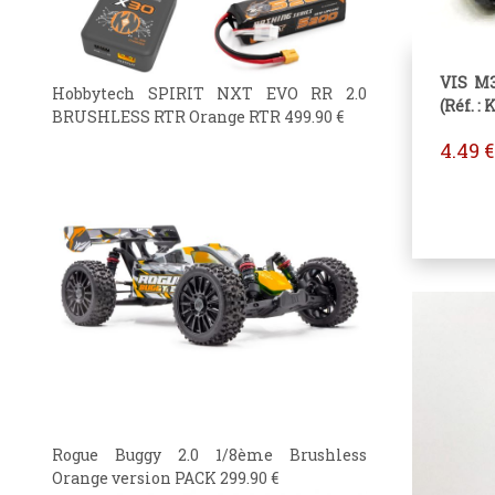
VIS M
Hobbytech SPIRIT NXT EVO RR 2.0
(Réf. : 
BRUSHLESS RTR Orange RTR
499.90
€
4.49
€
Rogue Buggy 2.0 1/8ème Brushless
Orange version PACK
299.90
€