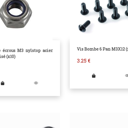
Vis Bombe 6 Pan M3X12 (
e écrous M3 nylstop acier
sé (x10)
3.25
€