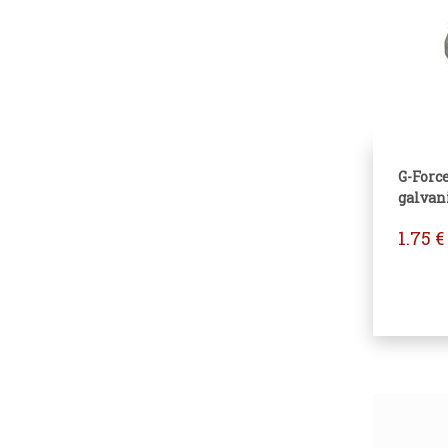
G-Forc
galvani
1.75
€