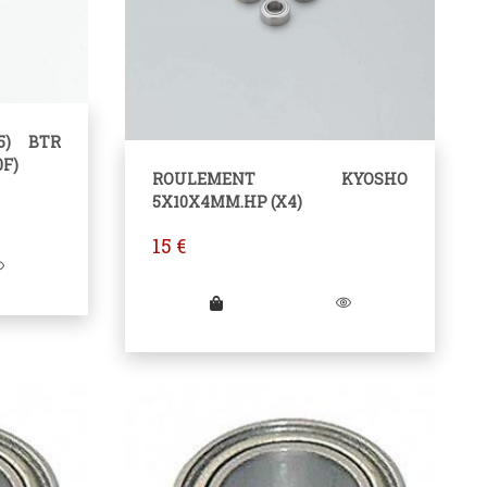
5) BTR
0F)
ROULEMENT KYOSHO
5X10X4MM.HP (X4)
15
€