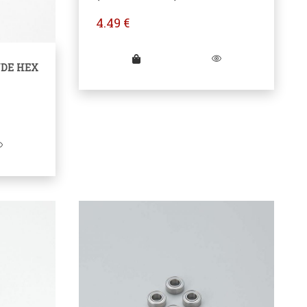
4.49
€
NDE HEX