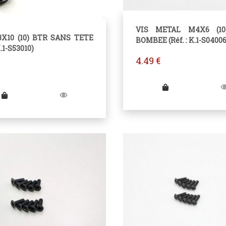
VIS METAL M4X6 (10
3X10 (10) BTR SANS TETE
BOMBEE (Réf. : K.1-S04006
K.1-S53010)
4.49
€