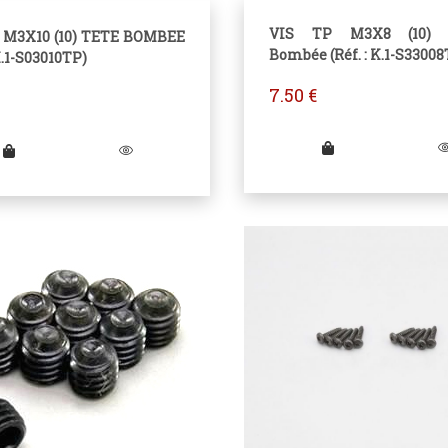
VIS TP M3X8 (10) 
 M3X10 (10) TETE BOMBEE
Bombée (Réf. : K.1-S33008
 K.1-S03010TP)
7.50
€