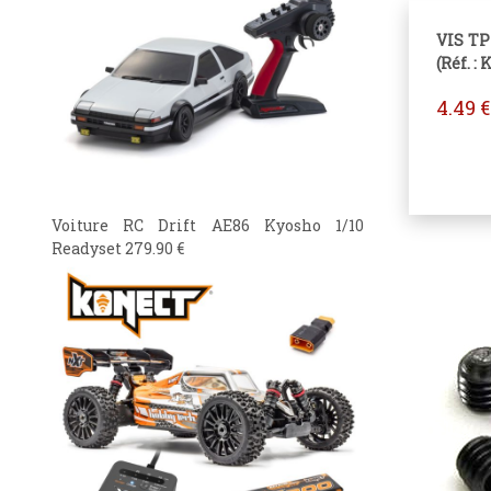
VIS TP
(Réf. :
4.49
€
Voiture RC Drift AE86 Kyosho 1/10
Readyset
279.90
€