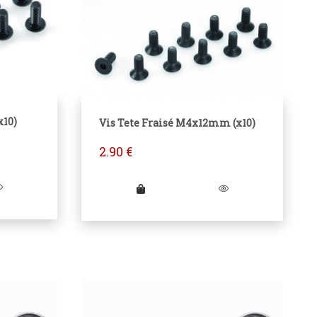
x10)
Vis Tete Fraisé M4x12mm (x10)
2.90
€