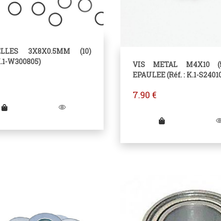
LLES 3X8X0.5MM (10)
 K.1-W300805)
VIS METAL M4X10 (
EPAULEE (Réf. : K.1-S2401
7.90
€