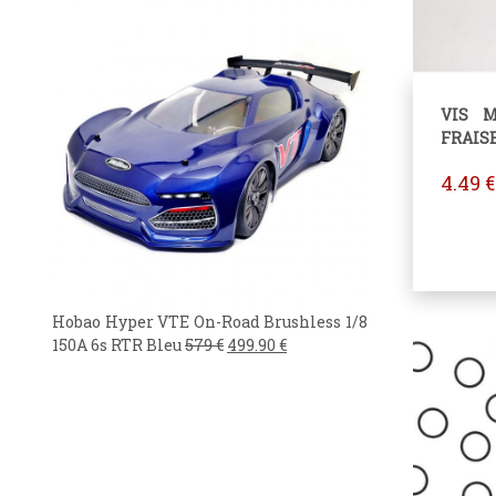
VIS M
FRAISEE
4.49
€
Hobao Hyper VTE On-Road Brushless 1/8
150A 6s RTR Bleu
579
€
499.90
€