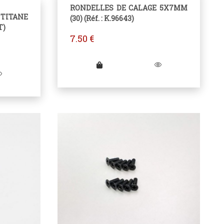
RONDELLES DE CALAGE 5X7MM
TITANE
(30) (Réf. : K.96643)
T)
7.50
€