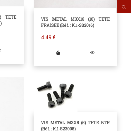
) TETE
VIS METAL M3X16 (10) TETE
)
FRAISEE (Réf. : K.1-S33016)
4.49
€
VIS METAL M3X8 (5) TETE BTR
(Réf. : K.1-S23008)