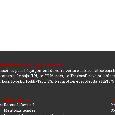
le réduit 1/5, 1/8, 1/10 et autre.
soires pour l'équipement de votre voiture bateau hélico baja 
mme :Le baja HPI, le FG Marder, le TraxxasE-revo brushless, a
 Losi, Kyosho, HobbyTech, FG...
Promotion et solde : Baja HPI 1/5
Informations
R
ne
Retour à l'accueil
2 
Mentions légales
35