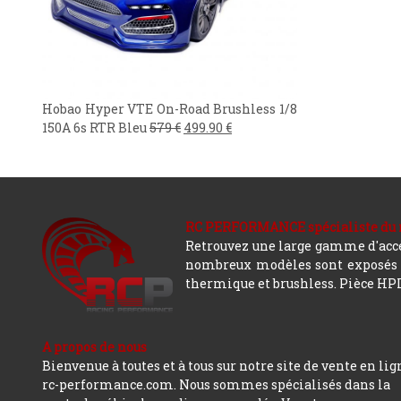
Hobao Hyper VTE On-Road Brushless 1/8
150A 6s RTR Bleu
579
€
499.90
€
RC PERFORMANCE spécialiste du modè
Retrouvez une large gamme d'acces
nombreux modèles sont exposés co
thermique et brushless. Pièce HPI,
A propos de nous
Bienvenue à toutes et à tous sur notre site de vente en lig
rc-performance.com. Nous sommes spécialisés dans la