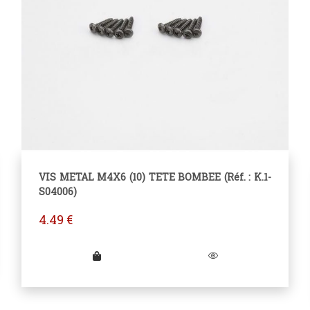
VIS METAL M4X6 (10) TETE BOMBEE (Réf. : K.1-
S04006)
4.49
€