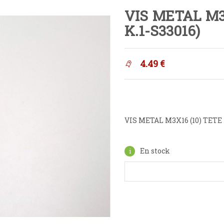
VIS METAL M3X
K.1-S33016)
4.49
€
VIS METAL M3X16 (10) TETE F
En stock