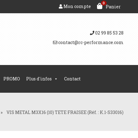
0
Mon compte
Panier
02 99 85 53 28
contact@rc-performance.com
PROMO
Plus d'infos
Contact
»
VIS METAL M3X16 (10) TETE FRAISEE (Réf. : K.1-S33016)