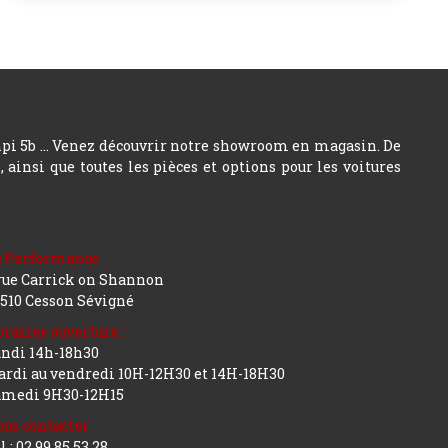
hpi 5b ... Venez découvrir notre showroom en magasin. De
insi que toutes les pièces et options pour les voitures
c Performance
rue Carrick on Shannon
510 Cesson Sévigné
raires ouverture :
ndi 14h-18h30
rdi au vendredi 10H-12H30 et 14H-18H30
amedi 9H30-12H15
us contacter
l : 02 99 85 53 28