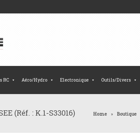
s RC
Aéro/Hydro
Electronique
Outils/Divers
E (Réf. : K.1-S33016)
Home
»
Boutique