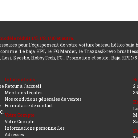
le réduit 1/5, 1/8, 1/10 et autre.
soires pour l'équipement de votre voiture bateau hélico baja 
mme :Le baja HPI, le FG Marder, le TraxxasE-revo brushless, a
 Losi, Kyosho, HobbyTech, FG...
Promotion et solde : Baja HPI 1/5
Informations
R
ne
Retour à l'accueil
2 
Mentions légales
35
Nos conditions générales de ventes
Ho
e
Formulaire de contact
Lu
C,
Votre Compte
Ma
Votre Compte
S
Informations personnelles
No
Adresses
Té