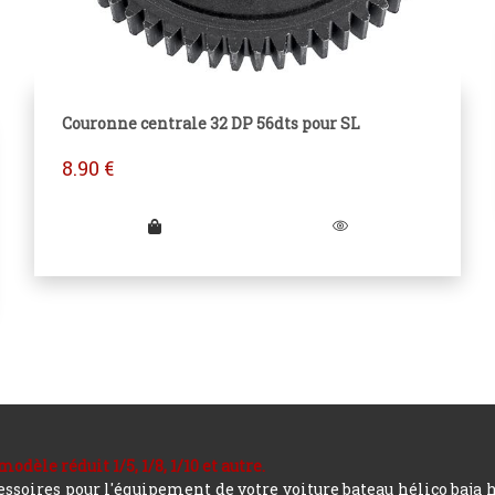
Couronne centrale 32 DP 56dts pour SL
8.90
€
le réduit 1/5, 1/8, 1/10 et autre.
soires pour l'équipement de votre voiture bateau hélico baja 