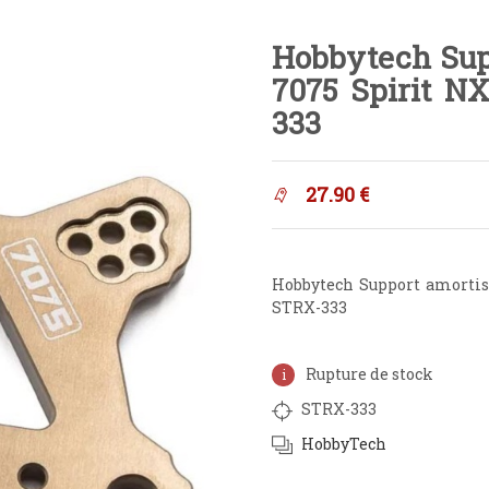
Hobbytech Sup
7075 Spirit N
333
27.90
€
Hobbytech Support amorti
STRX-333
Rupture de stock
STRX-333
HobbyTech