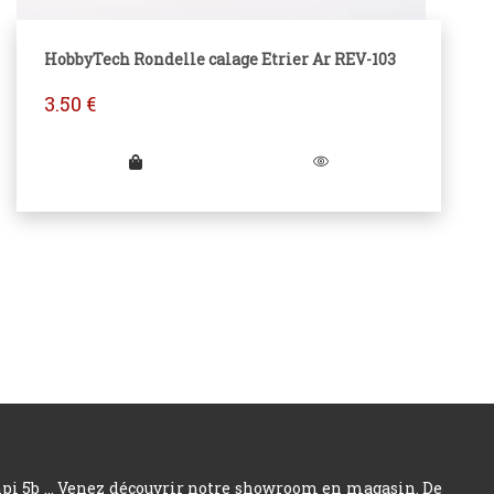
HobbyTech Rondelle calage Etrier Ar REV-103
3.50
€
hpi 5b ... Venez découvrir notre showroom en magasin. De