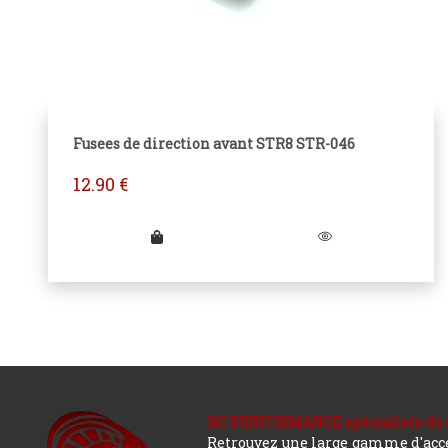
Fusees de direction avant STR8 STR-046
12.90
€
RC PERFORMANCE spécialiste du modè
Retrouvez une large gamme d'acces