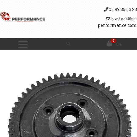
02 99 85 53 28
contact@rc-
performance.com
0
0
€