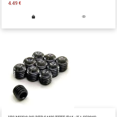
4.49
€