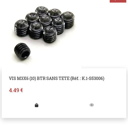
VIS M3X6 (10) BTR SANS TETE (Réf. : K.1-S53006)
4.49
€