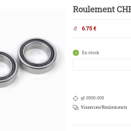
Roulement CH
6.75
€
En stock
gf-0500-005
Visseries/Roulements