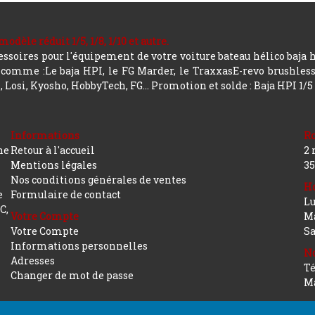
le réduit 1/5, 1/8, 1/10 et autre.
soires pour l'équipement de votre voiture bateau hélico baja 
mme :Le baja HPI, le FG Marder, le TraxxasE-revo brushless, a
 Losi, Kyosho, HobbyTech, FG...
Promotion et solde : Baja HPI 1/5
Informations
R
ne
Retour à l'accueil
2 
Mentions légales
35
Nos conditions générales de ventes
Ho
e
Formulaire de contact
Lu
C,
Votre Compte
Ma
Votre Compte
S
Informations personnelles
No
Adresses
Té
Changer de mot de passe
Ma