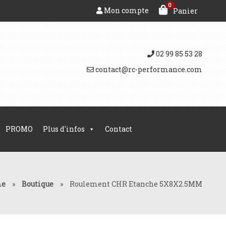
0
Mon compte
Panier
02 99 85 53 28
contact@rc-performance.com
PROMO
Plus d'infos
Contact
e
»
Boutique
»
Roulement CHR Etanche 5X8X2.5MM