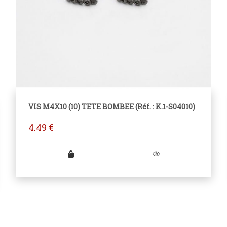
VIS M4X10 (10) TETE BOMBEE (Réf. : K.1-S04010)
4.49
€