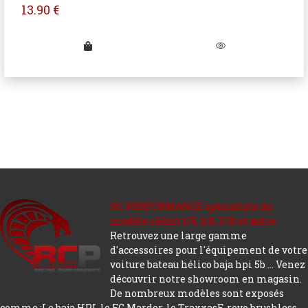
13.90
€
RC PERFORMANCE spécialiste du
modèle réduit 1/5, 1/8, 1/10 et autre.
Retrouvez une large gamme
d'accessoires pour l'équipement de votre
voiture bateau hélico baja hpi 5b ... Venez
découvrir notre showroom en magasin.
De nombreux modèles sont exposés
comme :Le baja HPI, le FG Marder, le TraxxasE-revo brushless,