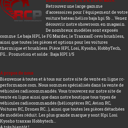
modèle réduit 1/5, 1/8, 1/10 et autre.
Retrouvez une large gamme
d'accessoires pour l'équipement de votre
voiture bateau hélico baja hpi 5b ... Venez
découvrir notre showroom en magasin.
De nombreux modèles sont exposés
comme :Le baja HPI, le FG Marder, le TraxxasE-revo brushless,
ainsi que toutes les pièces et options pour les voitures
thermique et brushless. Pièce HPI, Losi, Kyosho, HobbyTech,
FG...
Promotion et solde : Baja HPI 1/5
A propos de nous
Bienvenue à toutes et à tous sur notre site de vente en ligne rc-
performance.com. Nous sommes spécialisés dans la vente de
véhicules radiocommandés. Vous trouverez sur notre site de
vente en ligne ainsi que dans notre boutique tous types de
véhicules radiocommandés (hélicoptères RC, Avion RC,
Voitures RC, Drones RC…), ainsi que toutes les pièces détachées
de modèles réduit. Les plus grande marque y sont Hpi Losi
Kyosho traxxas Hobbytech...
A très bientôt !