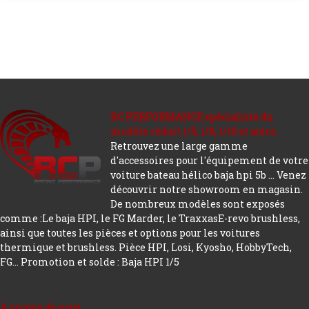
RC PERFORMANCE spécialiste du
modèle réduit 1/5, 1/8, 1/10 et autre.
Retrouvez une large gamme
d'accessoires pour l'équipement de votre
voiture bateau hélico baja hpi 5b ... Venez
découvrir notre showroom en magasin.
De nombreux modèles sont exposés
comme :Le baja HPI, le FG Marder, le TraxxasE-revo brushless,
ainsi que toutes les pièces et options pour les voitures
thermique et brushless. Pièce HPI, Losi, Kyosho, HobbyTech,
FG...
Promotion et solde : Baja HPI 1/5
A propos de nous