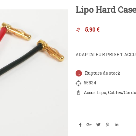
Lipo Hard Cas
5.90
€
ADAPTATEUR PRISE T ACC
Rupture de stock
65834
Accus Lipo
,
Cables/Cord