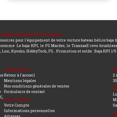
le réduit 1/5, 1/8, 1/10 et autre.
soires pour l'équipement de votre voiture bateau hélico baja 
mme :Le baja HPI, le FG Marder, le TraxxasE-revo brushless, a
 Losi, Kyosho, HobbyTech, FG...
Promotion et solde : Baja HPI 1/5
Informations
R
ne
Retour à l'accueil
2 
Mentions légales
35
Nos conditions générales de ventes
Ho
e
Formulaire de contact
Lu
C,
Votre Compte
Ma
Votre Compte
S
Informations personnelles
No
Adresses