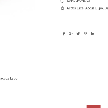
KN-LIPO-BAG
Accus Life
,
Accus Lipo
,
D
accus Lipo