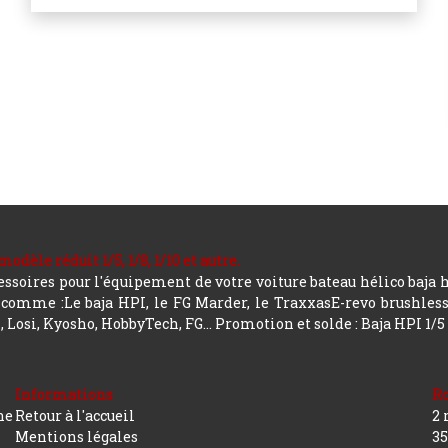
le réduit 1/5, 1/8, 1/10 et autre.
soires pour l'équipement de votre voiture bateau hélico baja 
mme :Le baja HPI, le FG Marder, le TraxxasE-revo brushless, a
 Losi, Kyosho, HobbyTech, FG...
Promotion et solde : Baja HPI 1/5
Informations
R
ne
Retour à l'accueil
2 
Mentions légales
35