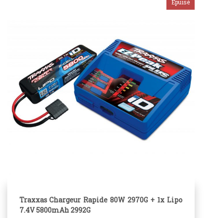
Traxxas Chargeur Rapide 80W 2970G + 1x Lipo
7.4V 5800mAh 2992G