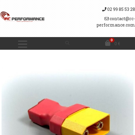
02 99 85 53 28
contact@rc-
performance.com
0
0
€