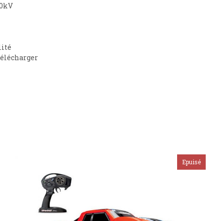
00kV
lité
télécharger