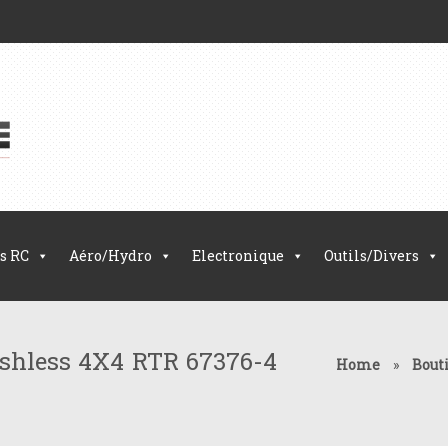
s RC
Aéro/Hydro
Electronique
Outils/Divers
hless 4X4 RTR 67376-4
Home
»
Bout