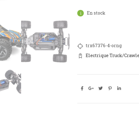
En stock
trx67376-4-orng
Electrique Truck/Crawl