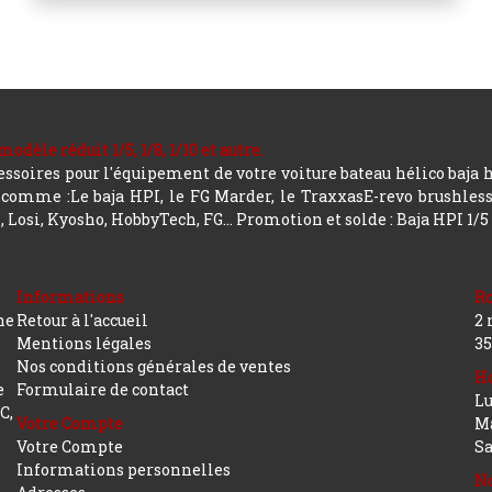
le réduit 1/5, 1/8, 1/10 et autre.
soires pour l'équipement de votre voiture bateau hélico baja 
mme :Le baja HPI, le FG Marder, le TraxxasE-revo brushless, a
 Losi, Kyosho, HobbyTech, FG...
Promotion et solde : Baja HPI 1/5
Informations
R
ne
Retour à l'accueil
2 
Mentions légales
35
Nos conditions générales de ventes
Ho
e
Formulaire de contact
Lu
C,
Votre Compte
Ma
Votre Compte
S
Informations personnelles
No