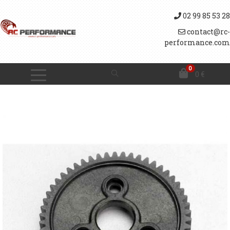
02 99 85 53 28
contact@rc-
performance.com
0
0
€