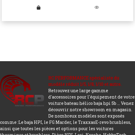
RC PERFORMANCE spécialiste du
modèle réduit 1/5, 1/8, 1/10 et autre.
Retrouvez une large gamme
d'accessoires pour l'équipement de votre
voiture bateau hélico baja hpi 5b ... Venez
découvrir notre showroom en magasin.
De nombreux modèles sont exposés
comme :Le baja HPI, le FG Marder, le TraxxasE-revo brushless,
ainsi que toutes les pièces et options pour les voitures
thermique et brushless. Pièce HPI, Losi, Kyosho, HobbyTech,