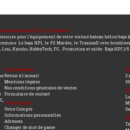
le réduit 1/5, 1/8, 1/10 et autre.
soires pour l'équipement de votre voiture bateau hélico baja 
mme :Le baja HPI, le FG Marder, le TraxxasE-revo brushless, a
 Losi, Kyosho, HobbyTech, FG...
Promotion et solde : Baja HPI 1/5
Informations
R
ne
Retour à l'accueil
2 
Mentions légales
35
Nos conditions générales de ventes
Ho
e
Formulaire de contact
Lu
C,
Votre Compte
Ma
Votre Compte
S
Informations personnelles
No
Adresses
Té
Changer de mot de passe