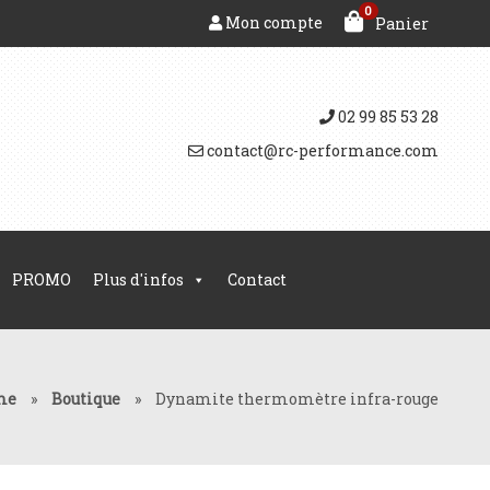
0
Mon compte
Panier
02 99 85 53 28
contact@rc-performance.com
PROMO
Plus d'infos
Contact
me
»
Boutique
»
Dynamite thermomètre infra-rouge