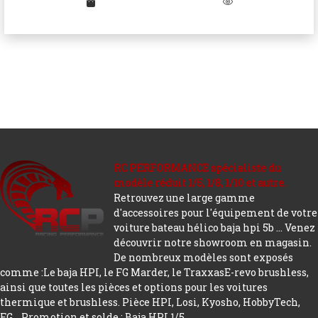
RC PERFORMANCE spécialiste du
modèle réduit 1/5, 1/8, 1/10 et autre.
Retrouvez une large gamme
d'accessoires pour l'équipement de votre
voiture bateau hélico baja hpi 5b ... Venez
découvrir notre showroom en magasin.
De nombreux modèles sont exposés
comme :Le baja HPI, le FG Marder, le TraxxasE-revo brushless,
ainsi que toutes les pièces et options pour les voitures
thermique et brushless. Pièce HPI, Losi, Kyosho, HobbyTech,
FG...
Promotion et solde : Baja HPI 1/5