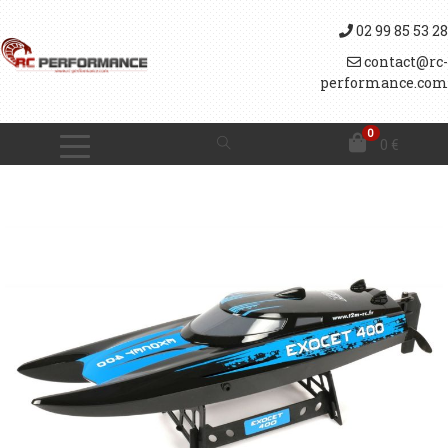
02 99 85 53 28
contact@rc-
performance.com
0
0
€