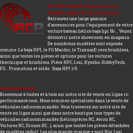
RC PERFORMANCE spécialiste du
modèle réduit 1/5, 1/8, 1/10 et autre.
Retrouvez une large gamme
d'accessoires pour l'équipement de votre
voiture bateau hélico baja hpi 5b ... Venez
découvrir notre showroom en magasin.
De nombreux modèles sont exposés
comme :Le baja HPI, le FG Marder, le TraxxasE-revo brushless,
ainsi que toutes les pièces et options pour les voitures
thermique et brushless. Pièce HPI, Losi, Kyosho, HobbyTech,
FG...
Promotion et solde : Baja HPI 1/5
A propos de nous
Bienvenue à toutes et à tous sur notre site de vente en ligne rc-
performance.com. Nous sommes spécialisés dans la vente de
véhicules radiocommandés. Vous trouverez sur notre site de
vente en ligne ainsi que dans notre boutique tous types de
véhicules radiocommandés (hélicoptères RC, Avion RC,
Voitures RC, Drones RC…), ainsi que toutes les pièces détachées
de modèles réduit. Les plus grande marque y sont Hpi Losi