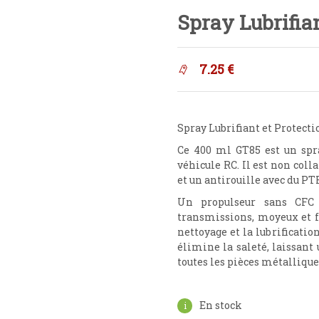
Spray Lubrifia
7.25
€
Spray Lubrifiant et Protect
Ce 400 ml GT85 est un spray
véhicule RC.
Il est non coll
et un antirouille avec du PT
Un propulseur sans CFC q
transmissions, moyeux et fre
nettoyage et la lubrification
élimine la saleté, laissant 
toutes les pièces métallique
En stock