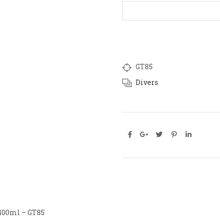
GT85
Divers
 400ml – GT85