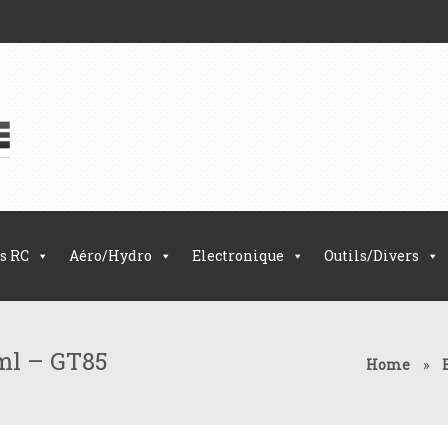
s RC
Aéro/Hydro
Electronique
Outils/Divers
0ml – GT85
Home
»