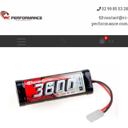
02 99 85 53 28
contact@rc-
performance.com
0
0
€