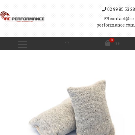
02 99 85 53 28
contact@rc-
performance.com
0
0
€