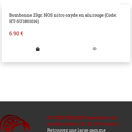
Bombonne 23gr. NOS nitro oxyde en alu.rouge (Code:
HT-SU1801016)
6.90
€
RC PERFORMANCE spécialiste du
modèle réduit 1/5, 1/8, 1/10 et autre.
Retrouvez une large gamme