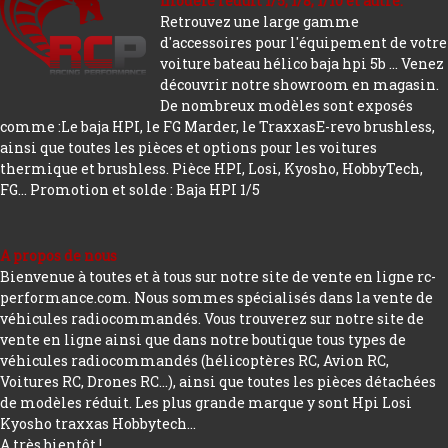
modèle réduit 1/5, 1/8, 1/10 et autre.
Retrouvez une large gamme
d'accessoires pour l'équipement de votre
voiture bateau hélico baja hpi 5b ... Venez
découvrir notre showroom en magasin.
De nombreux modèles sont exposés
comme :Le baja HPI, le FG Marder, le TraxxasE-revo brushless,
ainsi que toutes les pièces et options pour les voitures
thermique et brushless. Pièce HPI, Losi, Kyosho, HobbyTech,
FG...
Promotion et solde : Baja HPI 1/5
A propos de nous
Bienvenue à toutes et à tous sur notre site de vente en ligne rc-
performance.com. Nous sommes spécialisés dans la vente de
véhicules radiocommandés. Vous trouverez sur notre site de
vente en ligne ainsi que dans notre boutique tous types de
véhicules radiocommandés (hélicoptères RC, Avion RC,
Voitures RC, Drones RC…), ainsi que toutes les pièces détachées
de modèles réduit. Les plus grande marque y sont Hpi Losi
Kyosho traxxas Hobbytech...
A très bientôt !