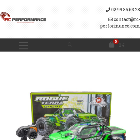
02 99 85 53 28
contact@rc-
performance.com
0
0
€