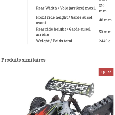
310
Rear Width / Voie (arrière) maxi.
mm
Front ride height / Garde au sol
48 mm
avant
Rear ride height / Garde au sol
50 mm
arrière
Weight / Poids total
2440 g
Produits similaires