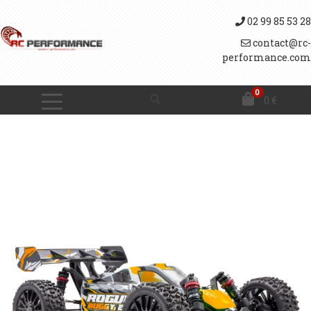
02 99 85 53 28
contact@rc-
performance.com
0
0
€