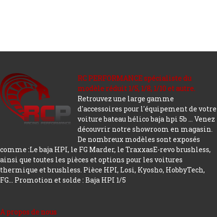
RC PERFORMANCE spécialiste du
modèle réduit 1/5, 1/8, 1/10 et autre.
Retrouvez une large gamme
d'accessoires pour l'équipement de votre
voiture bateau hélico baja hpi 5b ... Venez
découvrir notre showroom en magasin.
De nombreux modèles sont exposés
comme :Le baja HPI, le FG Marder, le TraxxasE-revo brushless,
ainsi que toutes les pièces et options pour les voitures
thermique et brushless. Pièce HPI, Losi, Kyosho, HobbyTech,
FG...
Promotion et solde : Baja HPI 1/5
A propos de nous