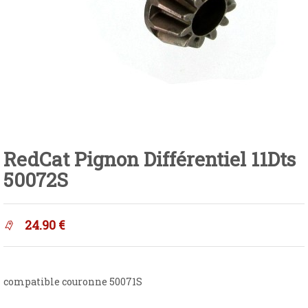
RedCat Pignon Différentiel 11Dts
50072S
24.90
€
compatible couronne 50071S