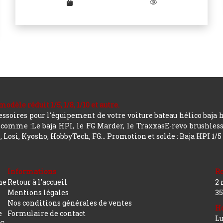
le réduit 1/5, 1/8, 1/10 et autre.
soires pour l'équipement de votre voiture bateau hélico baja 
mme :Le baja HPI, le FG Marder, le TraxxasE-revo brushless, a
 Losi, Kyosho, HobbyTech, FG...
Promotion et solde : Baja HPI 1/5
Informations
R
ne
Retour à l'accueil
2 
Mentions légales
35
Nos conditions générales de ventes
Ho
e
Formulaire de contact
Lu