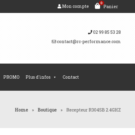
0
Mon compte
Panier
02 99 85 53 28
contact@rc-performance.com
PROMO
Plus d'infos
Contact
Home
»
Boutique
»
Recepteur R304SB 2.4GHZ