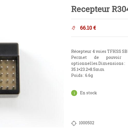
Recepteur R30
66.10
€
Récepteur 4 voies TFHSS SB
Permet de pouvoir b
optionnelles.Dimensions :
35.1×23.2×8.5mm
Poids : 6.6g
En stock
1000502