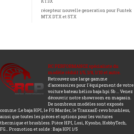
KT3X
récepteur nouvelle generation pour Funtek
MTX DTX et STX
RC PERFORMANCE spécialiste du
modèle réduit 1/5, 1/8, 1/10 et autre.
Retrouvez une large gamme
d'accessoires pour l'équipement de votre
voiture bateau hélico baja hpi 5b ... Venez
découvrir notre showroom en magasin.
De nombreux modèles sont exposés
comme :Le baja HPI, le FG Marder, le TraxxasE-revo brushless,
ainsi que toutes les pièces et options pour les voitures
thermique et brushless. Pièce HPI, Losi, Kyosho, HobbyTech,
FG...
Promotion et solde : Baja HPI 1/5