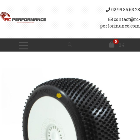
02 99 85 53 28
contact@rc-
performance.com
0
0
€