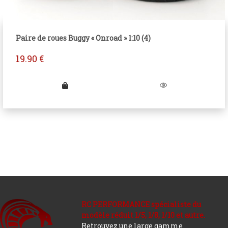
Paire de roues Buggy « Onroad » 1:10 (4)
19.90
€
RC PERFORMANCE spécialiste du
modèle réduit 1/5, 1/8, 1/10 et autre.
Retrouvez une large gamme