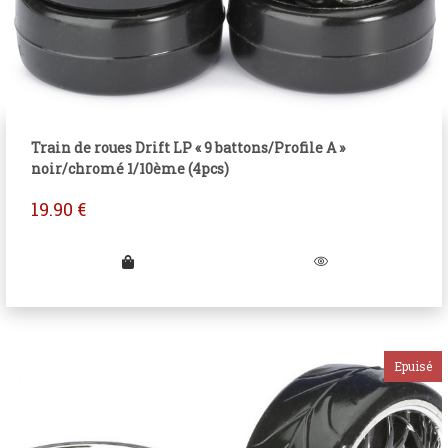
Train de roues Drift LP « 9 battons/Profile A »
noir/chromé 1/10ème (4pcs)
19.90
€