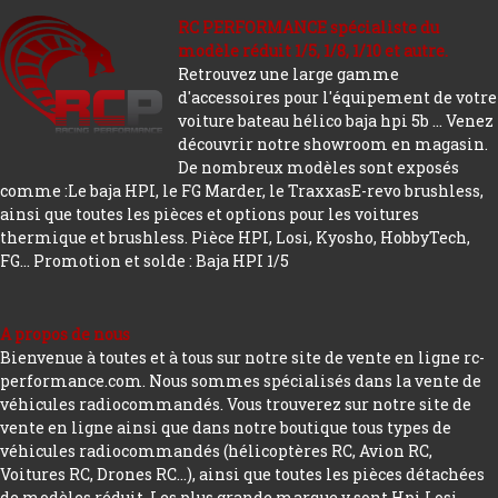
RC PERFORMANCE spécialiste du
modèle réduit 1/5, 1/8, 1/10 et autre.
Retrouvez une large gamme
d'accessoires pour l'équipement de votre
voiture bateau hélico baja hpi 5b ... Venez
découvrir notre showroom en magasin.
De nombreux modèles sont exposés
comme :Le baja HPI, le FG Marder, le TraxxasE-revo brushless,
ainsi que toutes les pièces et options pour les voitures
thermique et brushless. Pièce HPI, Losi, Kyosho, HobbyTech,
FG...
Promotion et solde : Baja HPI 1/5
A propos de nous
Bienvenue à toutes et à tous sur notre site de vente en ligne rc-
performance.com. Nous sommes spécialisés dans la vente de
véhicules radiocommandés. Vous trouverez sur notre site de
vente en ligne ainsi que dans notre boutique tous types de
véhicules radiocommandés (hélicoptères RC, Avion RC,
Voitures RC, Drones RC…), ainsi que toutes les pièces détachées
de modèles réduit. Les plus grande marque y sont Hpi Losi