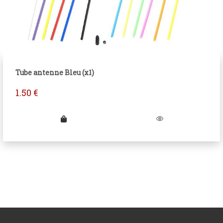
Tube antenne Bleu (x1)
1.50
€