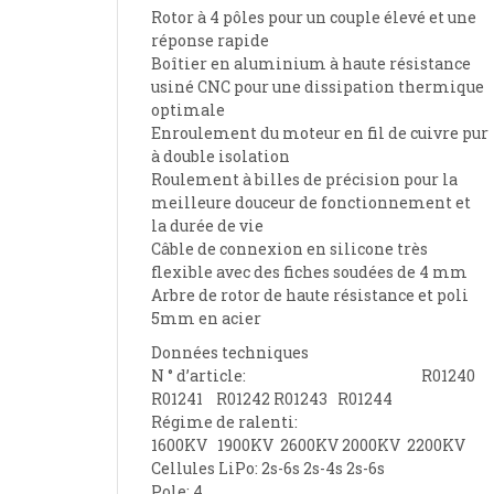
Rotor à 4 pôles pour un couple élevé et une
réponse rapide
Boîtier en aluminium à haute résistance
usiné CNC pour une dissipation thermique
optimale
Enroulement du moteur en fil de cuivre pur
à double isolation
Roulement à billes de précision pour la
meilleure douceur de fonctionnement et
la durée de vie
Câble de connexion en silicone très
flexible avec des fiches soudées de 4 mm
Arbre de rotor de haute résistance et poli
5mm en acier
Données techniques
N ° d’article: R01240
R01241 R01242 R01243 R01244
Régime de ralenti
:
1600KV
1900KV 2600KV 2000KV 2200KV
Cellules LiPo: 2s-6s 2s-4s 2s-6s
Pole: 4