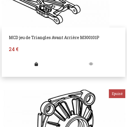
MCD jeu de Triangles Avant Arrière M300101P
24
€