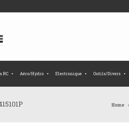
s RC
Aéro/Hydro
Electronique
Outils/Divers
415101P
Home