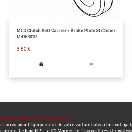
MCD Clutch Bell Carrier / Brake Plate Stiffener
M415801P
3.60
€
le réduit 1/5, 1/8, 1/10 et autre.
soires pour l'équipement de votre voiture bateau hélico baja 
mme :Le baja HPI, le FG Marder, le TraxxasE-revo brushless, a