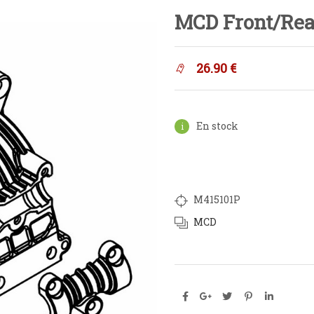
MCD Front/Rear
26.90
€
En stock
M415101P
MCD