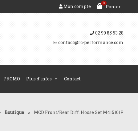
0
Mon compte
Panier
02 99 85 53 28
contact@rc-performance.com
PROMO
Plus d'infos
Contact
»
Boutique
»
MCD Front/Rear Diff. House Set M415101P