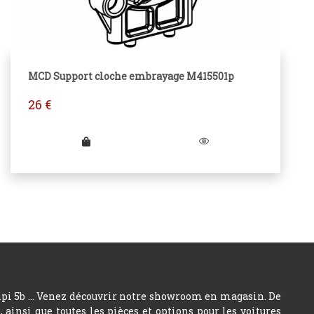
MCD Support cloche embrayage M415501p
26
€
hpi 5b ... Venez découvrir notre showroom en magasin. De
insi que toutes les pièces et options pour les voitures