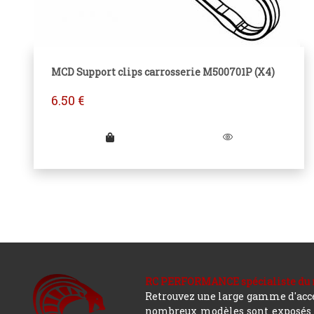
MCD Support clips carrosserie M500701P (X4)
6.50
€
RC PERFORMANCE spécialiste du modè
Retrouvez une large gamme d'acces
nombreux modèles sont exposés co