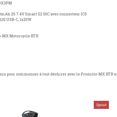
 DX3PM
00mAh 2S 7.4V Smart G2 50C avec connecteur IC5
120 USB-C, 1x20W
mo-MX Motorcycle RTR
soin pour commencer à tout déchirer avec le Promoto-MX RTR est 