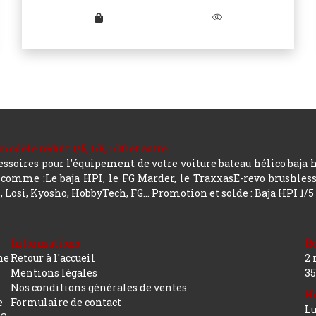
le réduit 1/5, 1/8, 1/10 et autre.
soires pour l'équipement de votre voiture bateau hélico baja 
mme :Le baja HPI, le FG Marder, le TraxxasE-revo brushless, a
 Losi, Kyosho, HobbyTech, FG...
Promotion et solde : Baja HPI 1/5
Informations
R
ne
Retour à l'accueil
2 
Mentions légales
35
Nos conditions générales de ventes
Ho
e
Formulaire de contact
Lu