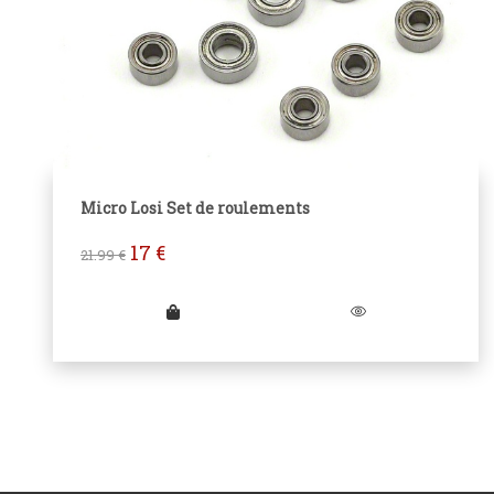
Micro Losi Set de roulements
17
€
21.99
€