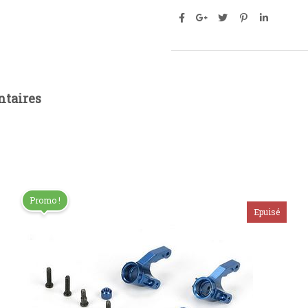
taires
Promo !