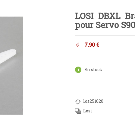
LOSI DBXL Bra
pour Servo S9
7.90
€
En stock
los251020
Losi