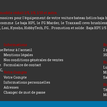
le réduit 1/5, 1/8, 1/10 et autre.
soires pour l'équipement de votre voiture bateau hélico baja 
mme :Le baja HPI, le FG Marder, le TraxxasE-revo brushless, a
 Losi, Kyosho, HobbyTech, FG...
Promotion et solde : Baja HPI 1/5
Informations
R
ne
Retour à l'accueil
2 
Mentions légales
35
Nos conditions générales de ventes
Ho
e
Formulaire de contact
Lu
C,
Votre Compte
Ma
Votre Compte
S
Informations personnelles
No
Adresses
Té
Changer de mot de passe
Ma