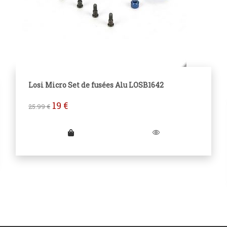
Losi Micro Set de fusées Alu LOSB1642
19
€
25.99
€