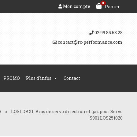
0
Mon compte
Panier
02 99 85 53 28
contact@rc-performance.com
PROMO
Plus d'infos
Contact
e
»
LOSI DBXL Bras de servo direction et gaz pour Servo
S901 LOS251020