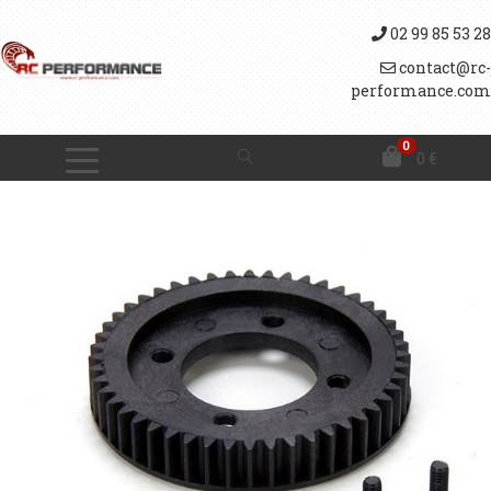
02 99 85 53 28
contact@rc-
performance.com
0
0
€