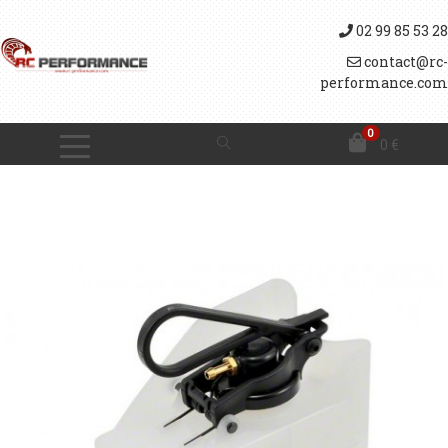
02 99 85 53 28
contact@rc-
performance.com
0
0
€