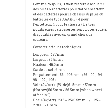
Comme toujours, il vous restera à acquérir
des piles ou batteries pour votre émetteur
et des batteries pour le châssis. (8 piles ou
batteries de type AAA (R3), 4 pour
l’émetteur, 4 pour le châssis). De très
nombreuses carrosseries sont d’ores et déjà
disponibles avec un grand choix de
couleurs.
Caractéristiques techniques
Longueur : 177mm
Largeur : 76.5mm
Hauteur : 45.0mm
Garde au sol : 6mm
Empattement : 86～106mm（86、90、94、
98、102、106）
Voie (Av/Arr) : (Wide)61.5mm / 59mm
(Narrow)56.5mm / 56.5mm [when wheel
offset is 0]
Pneu (Av/Arr) : 23.5～25×8.5mm / 25～
27×8.5～11mm