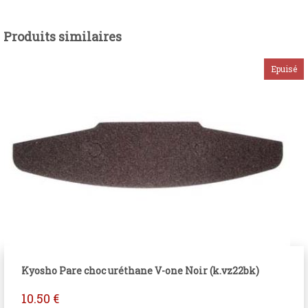
Produits similaires
Kyosho Pare choc uréthane V-one Noir (k.vz22bk)
10.50
€