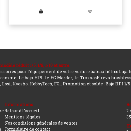
le réduit 1/5, 1/8, 1/10 et autre.
soires pour l'équipement de votre voiture bateau hélico baja 
mme :Le baja HPI, le FG Marder, le TraxxasE-revo brushless, a
 Losi, Kyosho, HobbyTech, FG...
Promotion et solde : Baja HPI 1/5
Informations
R
ne
Retour à l'accueil
2 
Mentions légales
35
Nos conditions générales de ventes
Ho
e
Formulaire de contact