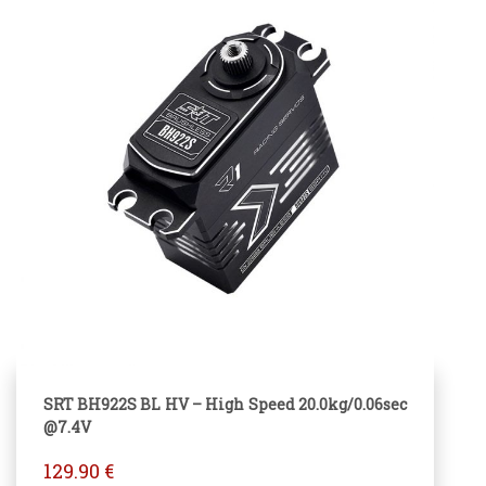
SRT BH922S BL HV – High Speed 20.0kg/0.06sec
@7.4V
129.90
€