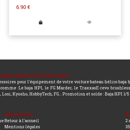
6.90
€
le réduit 1/5, 1/8, 1/10 et autre.
soires pour l'équipement de votre voiture bateau hélico baja 
mme :Le baja HPI, le FG Marder, le TraxxasE-revo brushless, a
 Losi, Kyosho, HobbyTech, FG...
Promotion et solde : Baja HPI 1/5
Informations
R
ne
Retour à l'accueil
2 
Mentions légales
35