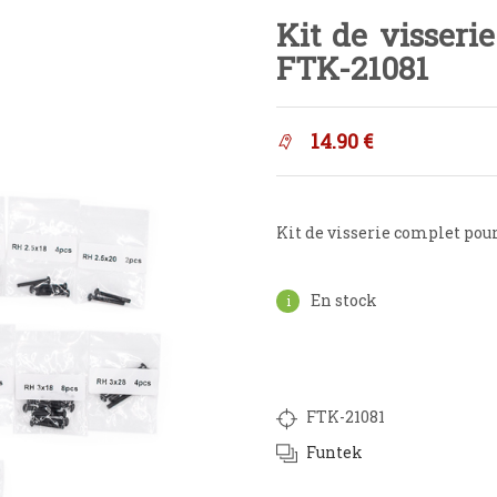
Kit de visser
FTK-21081
14.90
€
Kit de visserie complet pou
En stock
FTK-21081
Funtek