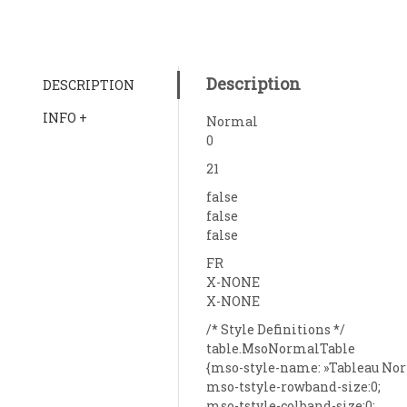
Description
DESCRIPTION
INFO +
Normal
0
21
false
false
false
FR
X-NONE
X-NONE
/* Style Definitions */
table.MsoNormalTable
{mso-style-name: »Tableau Nor
mso-tstyle-rowband-size:0;
mso-tstyle-colband-size:0;