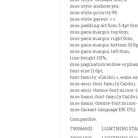
mso-style-noshow:yes;
mso-style-priority:99;
mso-style-parent: » »;
mso-padding-alt:0cm 5.4pt 0cm
mso-para-margin-top:0cm;
mso-para-margin-right:0cm;
mso-para-margin-bottom:10.0p
mso-para-margin-left:0cm;
line-height:115%;
mso-pagination:widow-orphan
font-size:11.0pt;
font-family: »Calibri », »sans-ser
mso-ascii-font-family:Calibri;
mso-ascii-theme-font:minor-l
mso-hansi-font-family:Calibri
mso-hansi-theme-font:minor-l
mso-fareast-language:EN-US;}
Compatible:
790066502
LIGHTNING STA