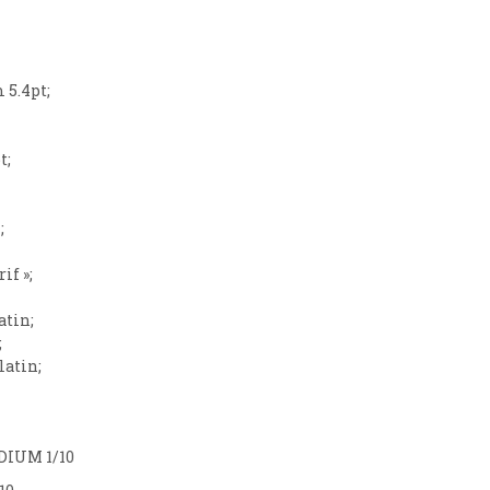
 5.4pt;
t;
;
if »;
atin;
;
atin;
DIUM 1/10