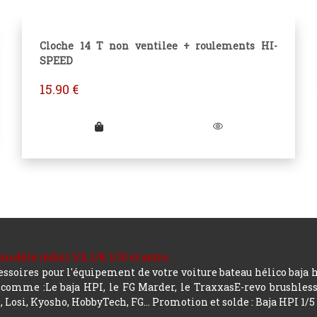
Cloche 14 T non ventilee + roulements HI-
SPEED
15.90
€
le réduit 1/5, 1/8, 1/10 et autre.
soires pour l'équipement de votre voiture bateau hélico baja 
mme :Le baja HPI, le FG Marder, le TraxxasE-revo brushless, a
 Losi, Kyosho, HobbyTech, FG...
Promotion et solde : Baja HPI 1/5