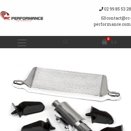
02 99 85 53 28
contact@rc-
performance.com
0
0
€