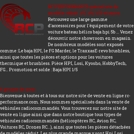
RC PERFORMANCE spécialiste du
modèle réduit 1/5, 1/8, 1/10 et autre.
Retrouvez une large gamme
d'accessoires pour l'équipement de votre
voiture bateau hélico baja hpi 5b ... Venez
découvrir notre showroom en magasin.
De nombreux modèles sont exposés
comme :Le baja HPI, le FG Marder, le TraxxasE-revo brushless,
ainsi que toutes les pièces et options pour les voitures
thermique et brushless. Pièce HPI, Losi, Kyosho, HobbyTech,
FG...
Promotion et solde : Baja HPI 1/5
A propos de nous
Bienvenue à toutes et à tous sur notre site de vente en ligne rc-
performance.com. Nous sommes spécialisés dans la vente de
véhicules radiocommandés. Vous trouverez sur notre site de
vente en ligne ainsi que dans notre boutique tous types de
véhicules radiocommandés (hélicoptères RC, Avion RC,
Voitures RC, Drones RC…), ainsi que toutes les pièces détachées
de modèles réduit. Les plus grande marque y sont Hpi Losi