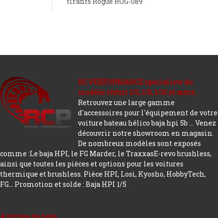
tirants Rogue ROG-089
RC PERFORMANCE spécialiste du
modèle réduit 1/5, 1/8, 1/10 et autre.
Retrouvez une large gamme
d'accessoires pour l'équipement de votre
voiture bateau hélico baja hpi 5b ... Venez
découvrir notre showroom en magasin.
De nombreux modèles sont exposés
comme :Le baja HPI, le FG Marder, le TraxxasE-revo brushless,
ainsi que toutes les pièces et options pour les voitures
thermique et brushless. Pièce HPI, Losi, Kyosho, HobbyTech,
FG...
Promotion et solde : Baja HPI 1/5
A propos de nous