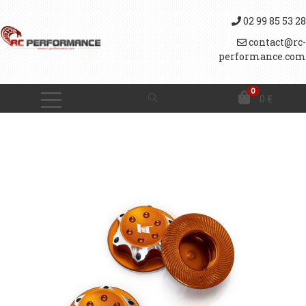
02 99 85 53 28
contact@rc-
performance.com
0
0
€