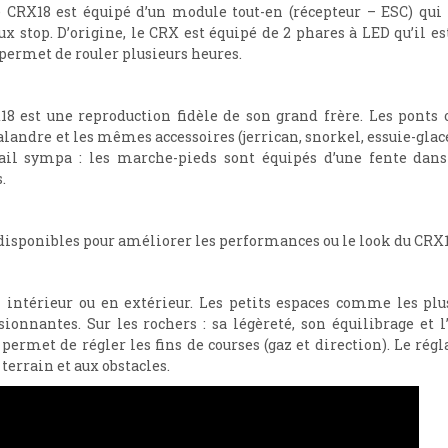
le CRX18 est équipé d’un module tout-en (récepteur – ESC) qu
ux stop. D’origine, le CRX est équipé de 2 phares à LED qu’il
 permet de rouler plusieurs heures.
X18 est une reproduction fidèle de son grand frère. Les pont
andre et les mêmes accessoires (jerrican, snorkel, essuie-glaces
ail sympa : les marche-pieds sont équipés d’une fente dans 
.
isponibles pour améliorer les performances ou le look du CRX18
intérieur ou en extérieur. Les petits espaces comme les plu
onnantes. Sur les rochers : sa légèreté, son équilibrage et l
 permet de régler les fins de courses (gaz et direction). Le rég
terrain et aux obstacles.