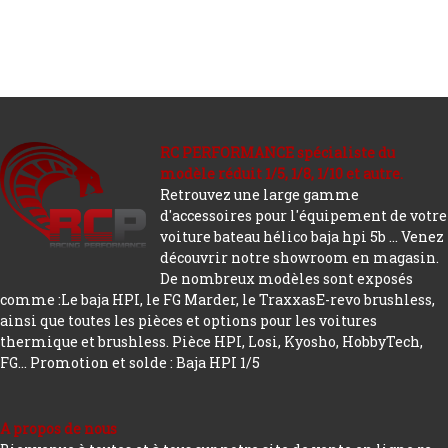
RC PERFORMANCE spécialiste du
modèle réduit 1/5, 1/8, 1/10 et autre.
Retrouvez une large gamme
d'accessoires pour l'équipement de votre
voiture bateau hélico baja hpi 5b ... Venez
découvrir notre showroom en magasin.
De nombreux modèles sont exposés
comme :Le baja HPI, le FG Marder, le TraxxasE-revo brushless,
ainsi que toutes les pièces et options pour les voitures
thermique et brushless. Pièce HPI, Losi, Kyosho, HobbyTech,
FG...
Promotion et solde : Baja HPI 1/5
A propos de nous