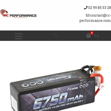
02 99 85 53 28
contact@rc-
performance.com
0
0
€