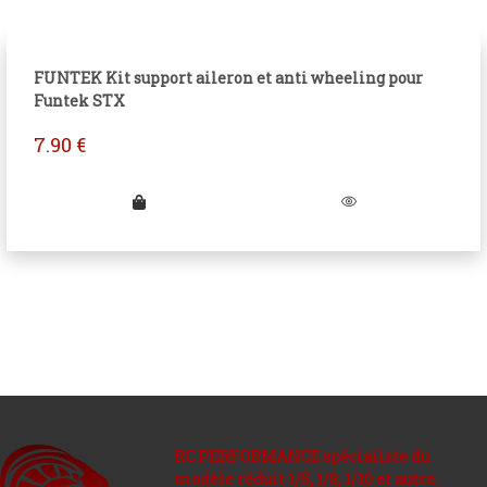
FUNTEK Kit support aileron et anti wheeling pour
Funtek STX
7.90
€
RC PERFORMANCE spécialiste du
modèle réduit 1/5, 1/8, 1/10 et autre.